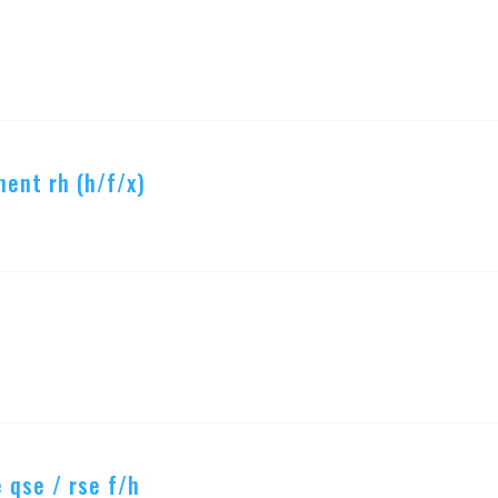
ent rh (h/f/x)
 qse / rse f/h