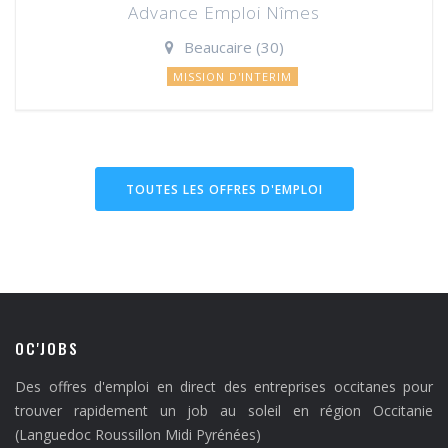
Advance Emploi Nîmes
Beaucaire (30)
MISSION D'INTERIM
TOUTES LES OFFRES D'EMPLOI
OC'JOBS
Des offres d'emploi en direct des entreprises occitanes pour
trouver rapidement un job au soleil en région Occitanie
(Languedoc Roussillon Midi Pyrénées)