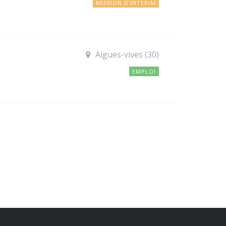
MISSION D'INTERIM
Aigues-vives (30)
EMPLOI