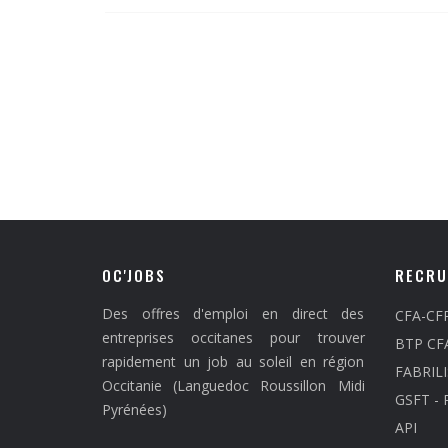
OC'JOBS
RECRU
Des offres d'emploi en direct des
CFA-CFP
entreprises occitanes pour trouver
BTP CF
rapidement un job au soleil en région
FABRILI
Occitanie (Languedoc Roussillon Midi
GSFT - 
Pyrénées)
API