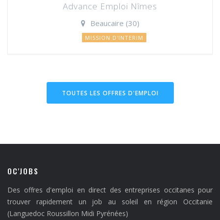
Advance Emploi Nîmes
Beaucaire (30)
MISSION D'INTERIM
TOUTES LES OFFRES D'EMPLOI
OC'JOBS
Des offres d'emploi en direct des entreprises occitanes pour
trouver rapidement un job au soleil en région Occitanie
(Languedoc Roussillon Midi Pyrénées)