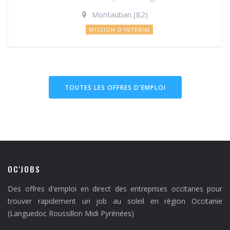
Montauban (82)
MISSION D'INTERIM
TOUTES LES OFFRES D'EMPLOI
OC'JOBS
Des offres d'emploi en direct des entreprises occitanes pour
trouver rapidement un job au soleil en région Occitanie
(Languedoc Roussillon Midi Pyrénées)