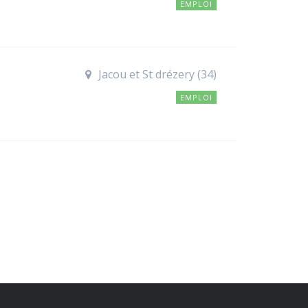
EMPLOI
Jacou et St drézery (34)
EMPLOI