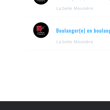
La belle Meunière
Boulanger(e) en boulang
La belle Meunière