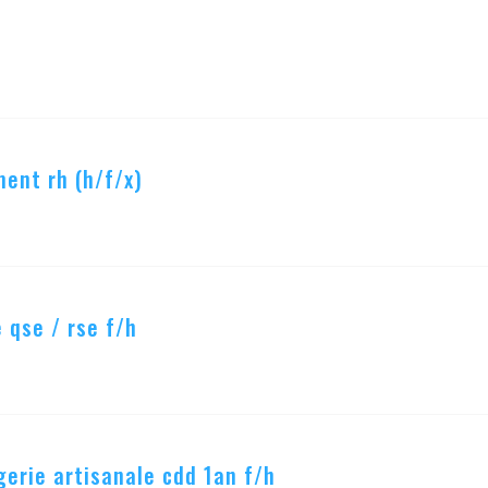
ent rh (h/f/x)
 qse / rse f/h
erie artisanale cdd 1an f/h