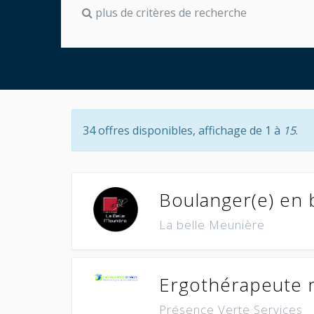
plus de critères de recherche
34 offres disponibles, affichage de 1 à
15
.
Boulanger(e) en b
La belle Meunière
Ergothérapeute 
Présence Verte Services