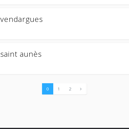
à vendargues
 saint aunès
0
1
2