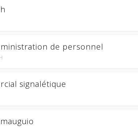
/h
dministration de personnel
RH
ial signalétique
à mauguio