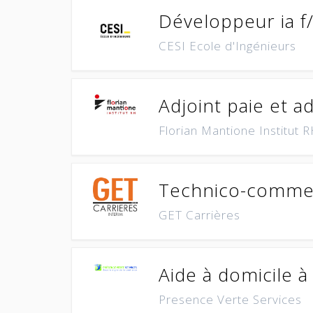
Développeur ia f
CESI Ecole d'Ingénieurs
Adjoint paie et a
Florian Mantione Institut 
Technico-commerc
GET Carrières
Aide à domicile 
Presence Verte Services