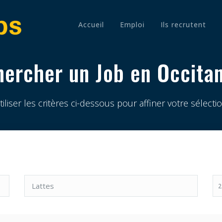
Accueil
Emploi
Ils recrutent
Souhaitez-vous recevoir des offres similaires par email ?
S'abonner
hercher un Job en Occitan
Ne plus afficher
tiliser les critères ci-dessous pour affiner votre sélectio
2