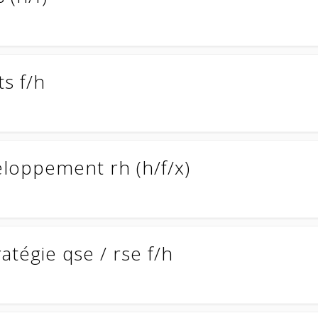
ts f/h
loppement rh (h/f/x)
atégie qse / rse f/h