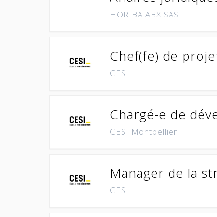
HORIBA ABX SAS
Chef(fe) de proje
CESI
Chargé-e de déve
CESI Montpellier
Manager de la str
CESI