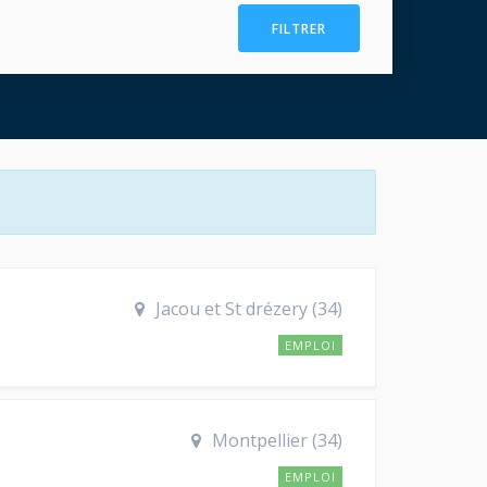
FILTRER
Jacou et St drézery (34)
EMPLOI
Montpellier (34)
EMPLOI