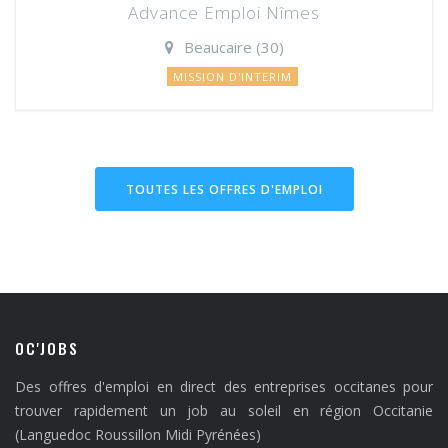
Advance Emploi Nîmes
Beaucaire (30)
MISSION D'INTERIM
TOUTES LES OFFRES D'EMPLOI
OC'JOBS
Des offres d'emploi en direct des entreprises occitanes pour
trouver rapidement un job au soleil en région Occitanie
(Languedoc Roussillon Midi Pyrénées)