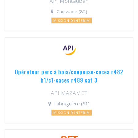
API Montauban
Caussade (82)
MISSION D'INTERIM
Opérateur parc à bois/coupeuse-caces r482
b1/c1-caces r489 cat 3
API MAZAMET
Labruguiere (81)
MISSION D'INTERIM