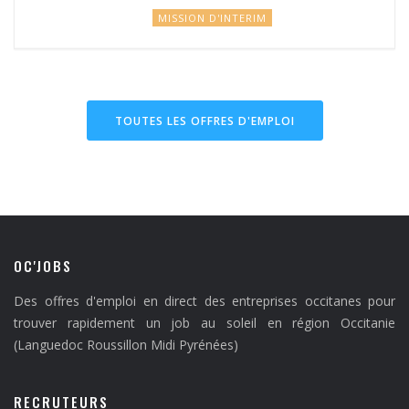
MISSION D'INTERIM
TOUTES LES OFFRES D'EMPLOI
OC'JOBS
Des offres d'emploi en direct des entreprises occitanes pour
trouver rapidement un job au soleil en région Occitanie
(Languedoc Roussillon Midi Pyrénées)
RECRUTEURS