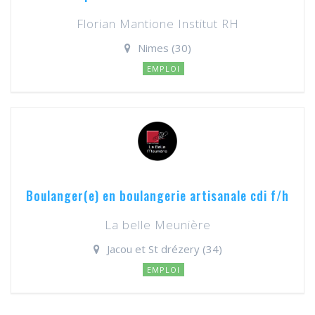
Florian Mantione Institut RH
Nimes (30)
EMPLOI
Boulanger(e) en boulangerie artisanale cdi f/h
La belle Meunière
Jacou et St drézery (34)
EMPLOI